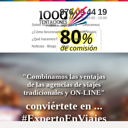
976 09 44 19
Horario de 10:00 - 19:00
Sobre Nosotros
Dirigido a
Ofrecemos
¿Cómo funcionamos?
Nuestros Viajes
¿Qué hacemos?
Manifiesto
Noticias - Blogs
Faqs
"Combinamos las ventajas
de las agencias de viajes
tradicionales y ON-LINE"
conviértete en ...
#ExpertoEnViajes